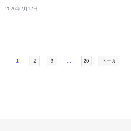
用户提供详细的选择依据。 2. cn2服务器的定义与优势
2026年2月12日
cn2服务器是指通过中国电信CN2网络进行连接的服务器。
其主要优势包括：
1
2
3
…
20
下一页