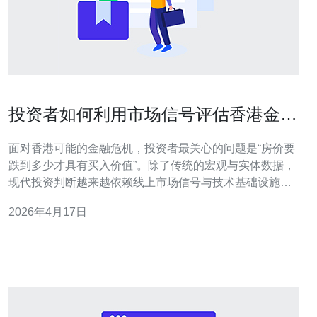
投资者如何利用市场信号评估香港金融
危机房价多少后的机遇
面对香港可能的金融危机，投资者最关心的问题是“房价要
跌到多少才具有买入价值”。除了传统的宏观与实体数据，
现代投资判断越来越依赖线上市场信号与技术基础设施的
支持。 首先，要监测的宏观与市场信号包括利率变动、按
2026年4月17日
揭利率与审批紧缩、失业率、楼市成交量、库存与空置
率，以及二手成交价与破产拍卖数量。这些指标出现连续
恶化并回稳，往往意味着市场接近阶段性底部。