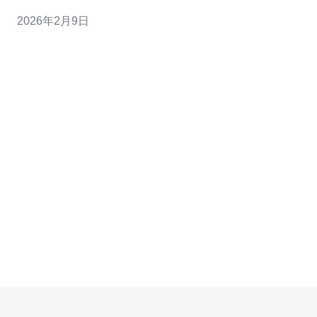
接速度较快，延迟通常在20ms以内，适合用于全球业务。
2026年2月9日
1.2 高带宽：阿里云提供的主机带宽高达1