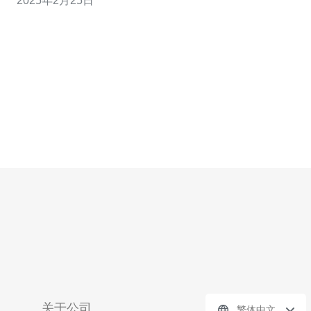
2025年2月25日
的网络连接，因此成为了许多企业和个人选择托管站点的
理想地点。 首先，香
关于公司
繁体中文