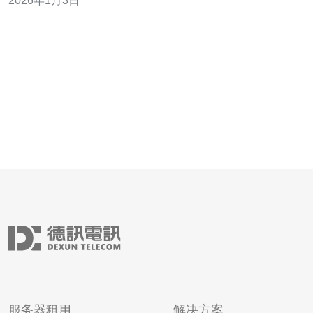
2026年1月3日
的原因，并给出有效的解决方案。 以下是文章的详细内
容： 1. 网络延迟问题 网络延迟是导致服务器响应慢的一个
主要
服务器租用
解决方案