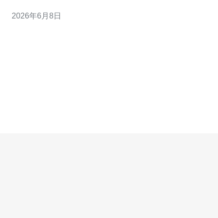
计合规等关键要素，便于技术与法务协同形成可执行保障
2026年6月8日
机制。 多少项关键SLA指标需要在合约中明确? 合约中至
少应明确可用性、最大恢复时间(MTTR)、峰值带宽保障与
吞吐量、误报/漏报率等指标。将