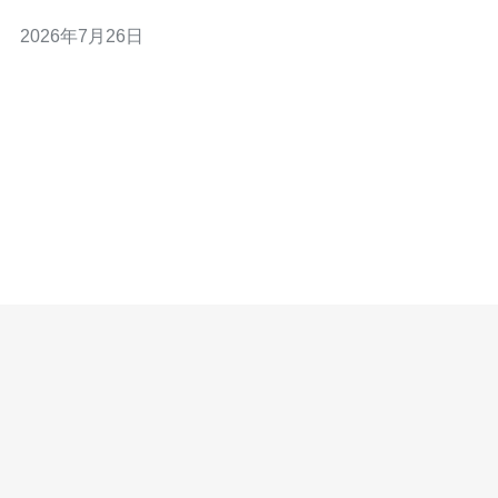
求。 怎么通过渠道合作快速推广香港高防服务器？ 借助经
2026年7月26日
销商、代理商与云服务商等多层次合作伙伴，可以把 香港
高防服务器 的资源与能力迅速铺向目标客户。建立标准化
的上架与培训流程、提供差异化的营销物