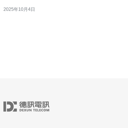
成为众多企业的首选。 首先，高防服务器通常配备了强大
2025年10月4日
的硬件配置，以确保在攻击期间仍能保持服务的可用性。
其次，香港的网络环境相对开放，有助于提升访问速度。
高防服务器的主要功能包括流量过