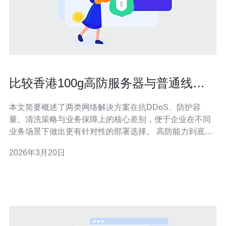
比较香港100g高防服务器与普通线路
的防护差异
本文简要概述了两类网络解决方案在抗DDoS、防护容
量、清洗策略与业务保障上的核心差别，便于企业在不同
业务场景下做出更有针对性的部署选择。 高防能力到底有
多少区别？ 香港100G高防服务器通常配备专用清洗中心与
2026年3月20日
大容量中转带宽，能够吸收并清洗高峰秒级流量攻击（百
G级别），同时在七层和三层都有响应策略。相比之下，
普通线路依赖运营商默认路由和基础AC