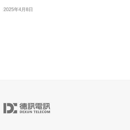
程序的稳定运行。 随着互联网的迅猛发展，网络安全问题
2025年4月8日
日益凸显。特别是在香港这样的国际金融和商业中心，各
种网络攻击层出不穷。因此，许多企业和组织对高防服务
器的需求越来越迫切。