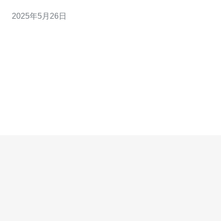
络安全，香港高防云服务应运而生，成为一种安全可靠的
2025年5月26日
网络防护解决方案。 高防云服务是一种基于云计算技术的
网络安全服务，通过将防护设备部署在云端，实现对网络
流量的实时监控和防护。高防