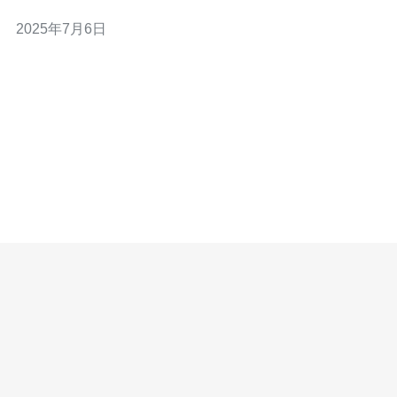
确保您的在线业务运行顺畅，用户数据得到保护。 高防服
2025年7月6日
务器是一种具有强大抗DDoS攻击能力的服务器。DDoS攻
击是一种网络攻击手段，通过向目标网站发送大量虚假请
求，使其无法正常访问。高防服务器