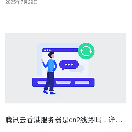
2025年7月29日
VPS（虚拟专用服务器）来支持移动优化显得尤为重要。
以下是移动优化的几个精华要点： 提升网站加载速度：用
户
腾讯云香港服务器是cn2线路吗，详细
分析与解答