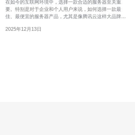
在如今的互联网环境中，选择一款合适的服务器至关重
要。特别是对于企业和个人用户来说，如何选择一款最
佳、最便宜的服务器产品，尤其是像腾讯云这样大品牌的
服务，成为了大家关注的焦点。本文将详细分析腾讯云香
2025年12月13日
港服务器是否使用cn2线路，并提供相关的评测与解答，帮
助用户在选择时做出明智的决策。 腾讯云香港服务器概述
腾讯云作为中国领先的云服务提供商之一