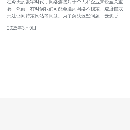
在今天的数字时代，网络连接对于个人和企业来说至关重
要。然而，有时候我们可能会遇到网络不稳定、速度慢或
无法访问特定网站等问题。为了解决这些问题，云免香港
服务器成为了高效稳定的网络连接解决方案。 云免香港服
2025年3月9日
务器是一种通过虚拟专用网络（VPN）连接到位于香港的
服务器的解决方案。它可以帮助用户绕过地理限制，实现
跨境访问，并提供高速稳定的网络连接。