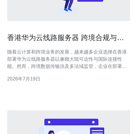
香港华为云线路服务器 跨境合规与数
据传输法律风险提示
随着云计算和跨境业务的发展，越来越多企业选择在香港
部署华为云线路服务器以兼顾大陆可达性与国际连接性
能。然而，跨境数据传输涉及多法域监管，企业在部署前
必须了解相关合规义务与法律风险。 首先要明确适用法
2026年7月19日
律。在中国大陆，个人信息保护法（PIPL）、数据安全法
与网络安全法对个人信息和重要数据出境有严格要求，特
定情形需进行安全评估或取得事前同意；在香港，