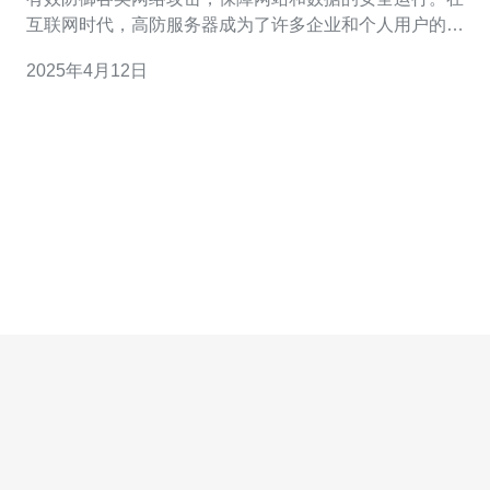
互联网时代，高防服务器成为了许多企业和个人用户的首
选。 CN2香港VPS是高防服务器中的一种，具有以下优
2025年4月12日
势： 稳定性：CN2香港VPS采用优质硬件设备和高性能网
络，保障服务器的稳定运行，避免因网络延迟等问题影响
用户体验。 安全性：