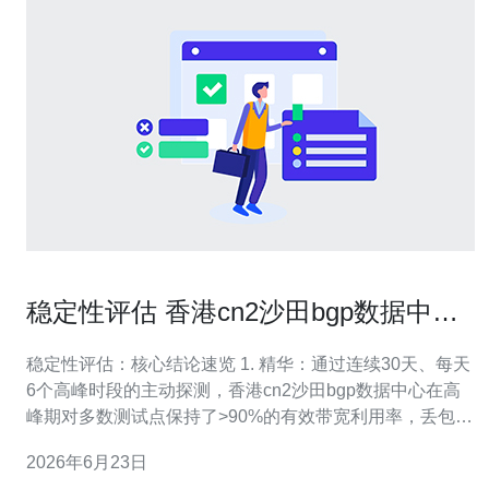
稳定性评估 香港cn2沙田bgp数据中心
在高峰期的带宽表现
稳定性评估：核心结论速览 1. 精华：通过连续30天、每天
6个高峰时段的主动探测，香港cn2沙田bgp数据中心在高
峰期对多数测试点保持了>90%的有效带宽利用率，丢包率
小于0.1%。 2. 精华：在跨境连接到中国大陆和东南亚的路
2026年6月23日
径上，基于CN2专线的BGP路由优先级能有效降低延迟，