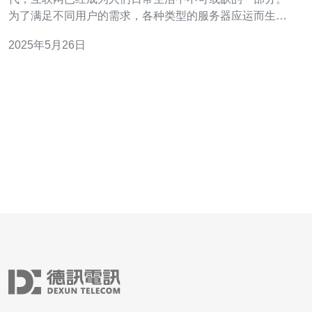
为了满足不同用户的需求，各种类型的服务器应运而生。
其中，香港独立服务器CN2以其优质稳定的性能备受关
2025年5月26日
注。 香港独立服务器CN2是指在香港地区搭建的独立服务
器，通过中国电信的CN2网络进行连接。相比传统的服务
器，CN2网络拥有