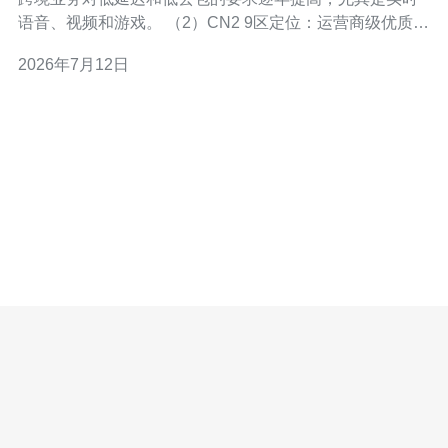
语音、视频和游戏。 （2）CN2 9区定位：运营商级优质骨
干（常见于中国联通/电信的CN2网络），侧重于少中转、
2026年7月12日
低抖动的国际回程。 （3）香港直连定位：通过香港本地
专线或本地骨干直连内陆/国际节点，适合近岸业务和港澳
台用户。 （4）互补