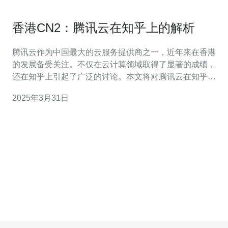
香港CN2：腾讯云在知乎上的解析
腾讯云作为中国最大的云服务提供商之一，近年来在香港
的发展备受关注。不仅在云计算领域取得了显著的成绩，
还在知乎上引起了广泛的讨论。本文将对腾讯云在知乎上
的解析进行介绍。 在知乎上，关于腾讯云的讨论非常活
2025年3月31日
跃，用户们对腾讯云的评价褒贬不一。有些人认为腾讯云
在香港的性能非常出色，提供了稳定可靠的云服务；而另
一些人则对腾讯云的价格较高提出质疑，