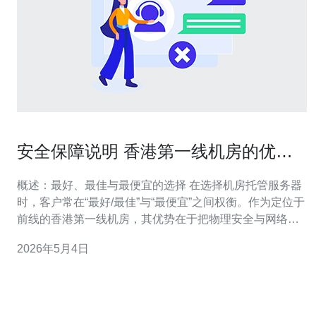
安全保障说明 香港第一线机房的优势
在物理安全与网络防护上的典型措施
概述：最好、最佳与最便宜的选择 在选择机房托管服务器
时，客户常在“最好/最佳”与“最便宜”之间权衡。作为定位于
前线的香港第一线机房，其优势在于把物理安全与网络防
护结合，通过分层防御将风险降到最低。若追求“最好”，强
2026年5月4日
调全面的冗余与合规；若追求“最便宜”，可以选择基础机柜
或共享机架，但必须了解在安全与SLA上可能的妥协。 物
理围栏与区域分级 香港