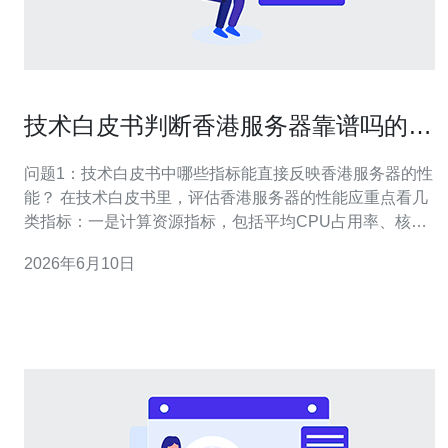
技术白皮书判断香港服务器靠谱吗的性
能与可用率指标
问题1：技术白皮书中哪些指标能直接反映香港服务器的性
能？ 在技术白皮书里，评估香港服务器的性能应重点看几
类指标：一是计算资源指标，包括平均CPU占用率、核数
分配与< strong>内存使用率；二是存储性能，如磁盘响应
2026年6月10日
时间、吞吐量（MB/s）和IOPS；三是网络能力，关注带宽
峰值、平均带宽利用率、单连接吞吐和并发连接数；四是
延迟相关指标，如平均延