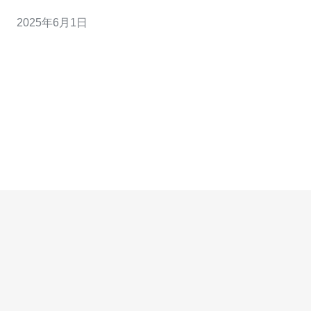
了许多企业的首选，可以有效防范DDoS攻击、CC攻击等
2025年6月1日
网络攻击，确保网站的正常运行。 香港华为云作为国际领
先的云服务提供商，为客户提供了高防服务器专业服务。
其高防服务器具