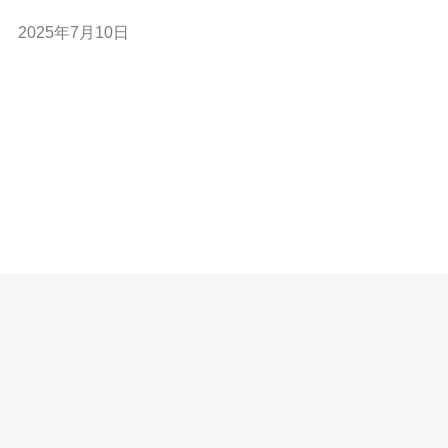
大陆地区拥有更好的访问速度和稳定性，成为许多企业和
2025年7月10日
个人用户首选的服务器类型。 香港高防VPS服务是指在香
港地区提供的虚拟专用服务器，具有强大的DDoS防护能
力。这种服