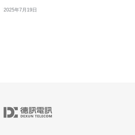
保护企业的网络安全至关重要。香港作为一个国际化大都
2025年7月19日
市，拥有发达的互联网基础设施和完善的法律法规，是许
多企业选择托管服务器的理想地点。 高防免备案云服务器
是指可以提供强大的防御