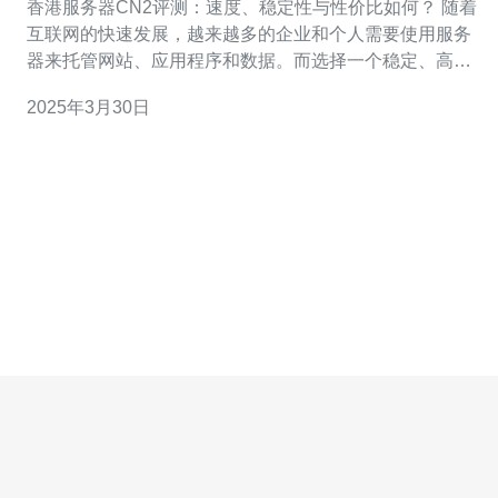
香港服务器CN2评测：速度、稳定性与性价比如何？ 随着
互联网的快速发展，越来越多的企业和个人需要使用服务
器来托管网站、应用程序和数据。而选择一个稳定、高
速、性价比合理的服务器供应商对于用户来说至关重要。
2025年3月30日
在香港地区，CN2服务器备受关注，今天我们就来进行一
次评测，看看它的速度、稳定性以及性价比如何。 首先，
我们来测试一下香港CN