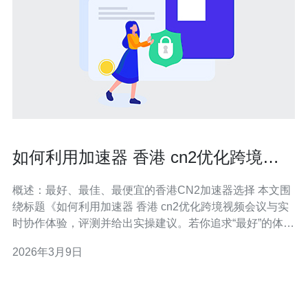
如何利用加速器 香港 cn2优化跨境视
频会议与实时协作体验
概述：最好、最佳、最便宜的香港CN2加速器选择 本文围
绕标题《如何利用加速器 香港 cn2优化跨境视频会议与实
时协作体验，评测并给出实操建议。若你追求“最好”的体
验，应优先考虑专线或高品质CN2直连节点与配套的高性
2026年3月9日
能服务器，追求“最佳性价比”则考虑CN2共享骨干+边缘加
速的组合，而若目标为“最便宜”，可选择廉价VPS+云转发
策略配合视频码率自适