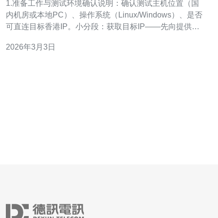
1.准备工作与测试环境确认说明：确认测试主机位置（国
内机房或本地PC）、操作系统（Linux/Windows）、是否
可直连目标香港IP。小分段：获取目标IP——先向提供商
索取或从购买页面复制香港CN2出口IP与普通出口IP；工
2026年3月3日
具准备——Linux: traceroute/mtr/ping/iperf3/hping3，
Windows: trace