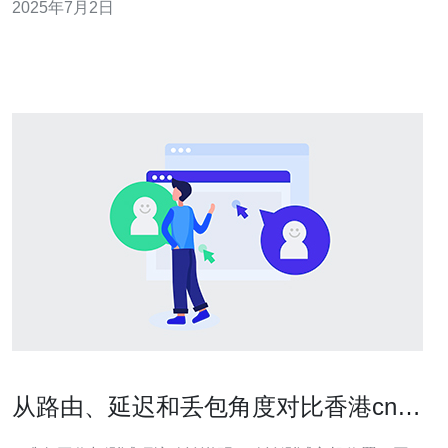
2025年7月2日
港CN2服务器采用最新的硬件设备，配备高性能处理器和
大容量存储空间，确保用户能够快速、稳定地访问网站和
应用程序。同时，服
从路由、延迟和丢包角度对比香港cn2
和区别 的实测方法