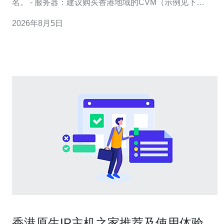
名。 - 服务器：建议购买香港地域的CVM（示例见下
表），并记录公网IP。 - 预算：预计带宽按按量计费或包
2026年8月5日
年包月购买，例：100Mbps峰值预算参考。 - 工具：准备
SSH客户端、curl、dig、ping及浏览器开发者工具用于性
香港原生IP主机之家推荐及使用体验分