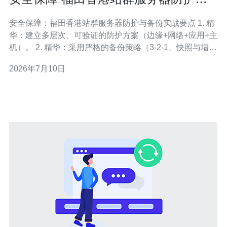
案与备份策略推荐
安全保障：福田香港站群服务器防护与备份实战要点 1. 精
华：建立多层次、可验证的防护方案（边缘+网络+应用+主
机）。 2. 精华：采用严格的备份策略（3-2-1、快照与增
量、离线与不可变备份）。 3. 精华：把合规、演练和可恢
2026年7月10日
复性当作常态（RTO/RPO、恢复演练、审计日志）。 作
为面向企业级的实施方案，首先必须明确目标：确保福田
香港站群服