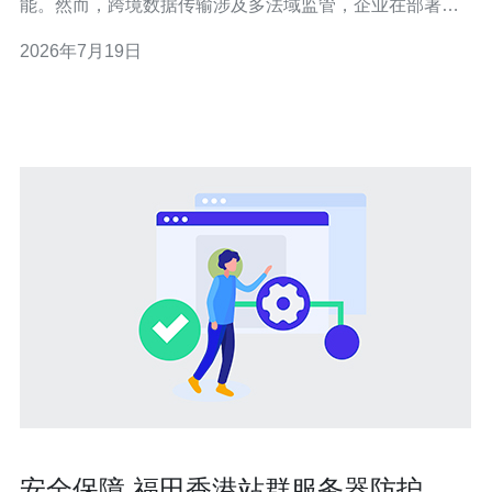
能。然而，跨境数据传输涉及多法域监管，企业在部署前
必须了解相关合规义务与法律风险。 首先要明确适用法
2026年7月19日
律。在中国大陆，个人信息保护法（PIPL）、数据安全法
与网络安全法对个人信息和重要数据出境有严格要求，特
定情形需进行安全评估或取得事前同意；在香港，
安全保障 福田香港站群服务器防护方