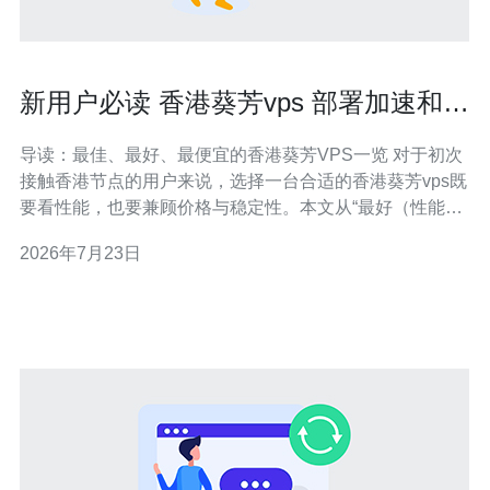
新用户必读 香港葵芳vps 部署加速和线
路选择指南
导读：最佳、最好、最便宜的香港葵芳VPS一览 对于初次
接触香港节点的用户来说，选择一台合适的香港葵芳vps既
要看性能，也要兼顾价格与稳定性。本文从“最好（性能最
优）”、“最佳（性价比最高）”和“最便宜（预算导向）”三个
2026年7月23日
维度出发，结合网络延迟、带宽类型和线路差异，给出实
操级的部署加速与线路选择建议，帮助你在葵芳地区实现
快速、稳定的VPS上云与访问