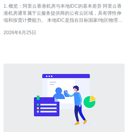
数据存储上的差异
1. 概览：阿里云香港机房与本地IDC的基本差异 阿里云香
港机房通常属于云服务提供商的公有云区域，具有弹性伸
缩和按需计费能力。 本地IDC是指在目标国家/地区物理部
署的机房，通常以机柜出租或托管方式提供服务。 两者在
2026年6月25日
合规、数据主权、物理访问控制和运维职责上存在根本差
异。 选择时要权衡业务方向（海外业务 vs 国内用户）、
合规要求和成本模型。