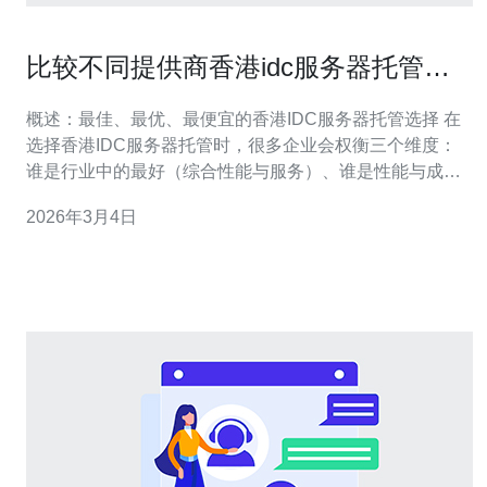
比较不同提供商香港idc服务器托管的
带宽与售后差异
概述：最佳、最优、最便宜的香港IDC服务器托管选择 在
选择香港IDC服务器托管时，很多企业会权衡三个维度：
谁是行业中的最好（综合性能与服务）、谁是性能与成本
最最优（性价比最高）、谁是最便宜（最低投入）。通常
2026年3月4日
“最好”供应商会提供稳定的带宽、冗余电源与网络、24/7的
本地化售后支持和强力的安全防护；“最优”则在保证基本性
能的同时通过灵活计费、可扩展