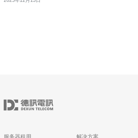
2025年12月13日
港服务器是否使用cn2线路，并提供相关的评测与解答，帮
助用户在选择时做出明智的决策。 腾讯云香港服务器概述
腾讯云作为中国领先的云服务提供商之一
服务器租用
解决方案