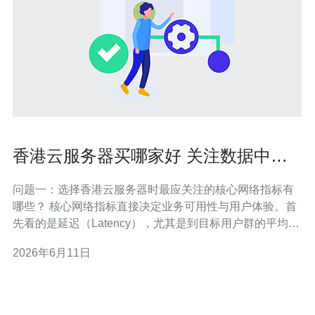
香港云服务器买哪家好 关注数据中心
连通性与网络质量指标
问题一：选择香港云服务器时最应关注的核心网络指标有
哪些？ 核心网络指标直接决定业务可用性与用户体验。首
先看的是延迟（Latency），尤其是到目标用户群的平均往
返时延。 简要回答 应关注延迟、丢包率、带宽吞吐、网络
2026年6月11日
抖动（Jitter）以及运营商互联情况，这些指标共同反映连
接质量。 关键指标说明 延迟：影响实时应用（如语音、视
频、游戏）。 丢