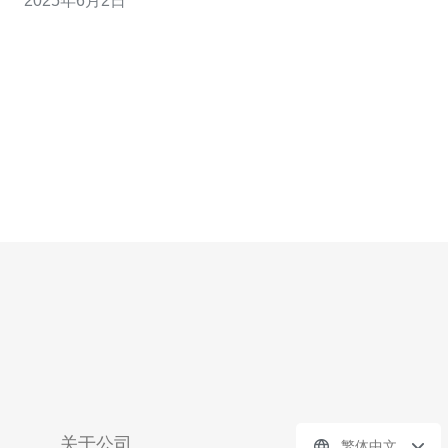
2025年6月2日
使用阿里云香港服务器时遇到了速度太慢的问题。 造成阿
里云香港服务器速度慢的原因有很多，其中包括： 服务器
负载过高
关于公司
繁体中文