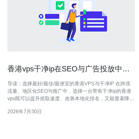
香港vps干净ip在SEO与广告投放中的
重要性与检测方法
导读：选择最好/最佳/最便宜的香港VPS与干净IP 在跨境
流量、地区化SEO与推广中，选择一台带有干净ip的香港
vps既可以提升抓取速度、改善本地化排名，又能显著降低
广告投放被审查或封禁的风险。最佳选择通常是来自知名
2026年7月30日
机房、具有独立公网IP与良好网络路由的VPS；最便宜方
案则需谨慎，避免购买二手或批量转售IP，因为廉价很可
能意味着IP池质量差、被