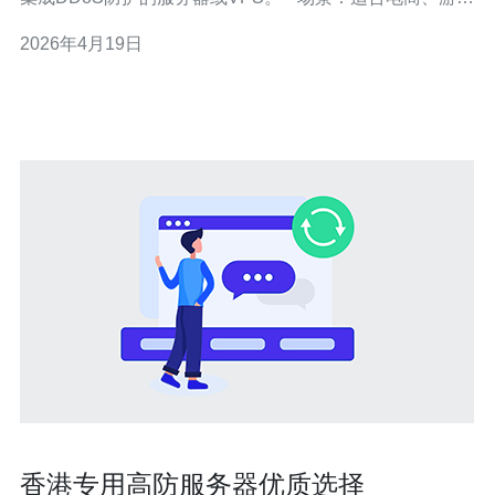
戏、金融、API服务，以及需绕行封锁或做源站隐藏的业
2026年4月19日
务。 • 优点：提高可用性、分流恶意流量、配合CDN能降
低源站压力。 • 局限：费用通常高于普通VPS，且多IP涉
及额外备
香港专用高防服务器优质选择