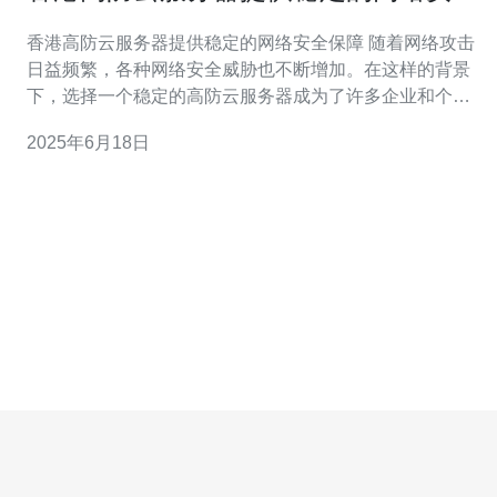
保障
香港高防云服务器提供稳定的网络安全保障 随着网络攻击
日益频繁，各种网络安全威胁也不断增加。在这样的背景
下，选择一个稳定的高防云服务器成为了许多企业和个人
用户的首要选择。香港作为一个国际化大都市，其高防云
2025年6月18日
服务器在网络安全方面备受关注。 高防云服务器是指在普
通云服务器的基础上，增加了专业的防御技术和设备，能
够有效抵御各类网络攻击，