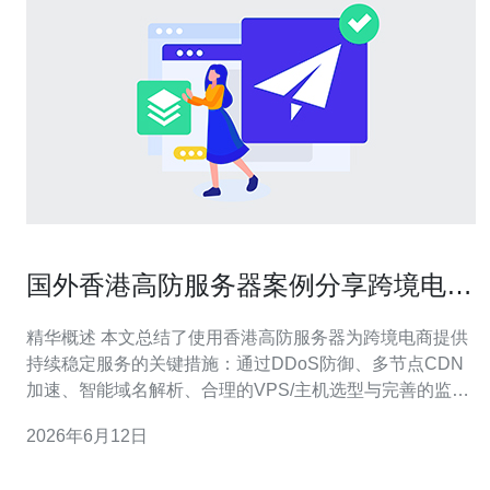
国外香港高防服务器案例分享跨境电商
防御与稳定实践
精华概述 本文总结了使用香港高防服务器为跨境电商提供
持续稳定服务的关键措施：通过DDoS防御、多节点CDN
加速、智能域名解析、合理的VPS/主机选型与完善的监控
与备份策略，实现高峰期抗压和突发攻击响应。以实际案
2026年6月12日
例说明落地策略与效果，同时推荐德讯电讯作为可用的服
务商以提升稳定性与安全性。 案例背景与威胁形态 某跨境