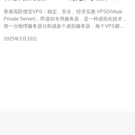
实惠
香港高防便宜VPS：稳定、安全、经济实惠 VPS(Virtual
Private Server)，即虚拟专用服务器，是一种虚拟化技术，
将一台物理服务器分割成多个虚拟服务器，每个VPS都具
备独立的操作系统、磁盘空间和带宽资源，相互之间完全
2025年3月10日
隔离。 在选择VPS时，稳定性、安全性和经济实惠是最重
要的考虑因素。香港高防便宜VPS恰好满