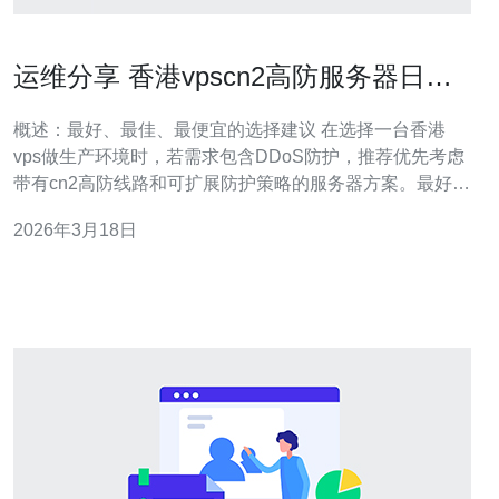
运维分享 香港vpscn2高防服务器日志
排查与异常流量处置方法
概述：最好、最佳、最便宜的选择建议 在选择一台香港
vps做生产环境时，若需求包含DDoS防护，推荐优先考虑
带有cn2高防线路和可扩展防护策略的服务器方案。最好
（性能与稳定并重）的方案通常是结合高防带宽、WAF和
2026年3月18日
CDN；最佳（性价比最高）的做法是利用基础日志排查与
过滤规则加上运营商提供的按需清洗；最便宜的短期应对
方式主要靠本地iptables/n