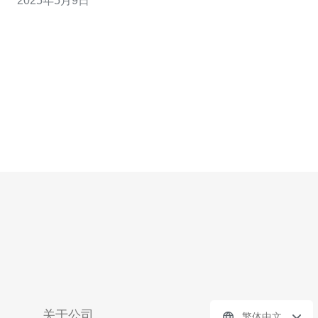
2025年5月9日
崇，是您的最佳网络安全选择。 香港作为国际金融中心，
拥有完善的网络基础设施和法规体系，保障了服务器的稳
定性和安全性。高硬防服
关于公司
繁体中文