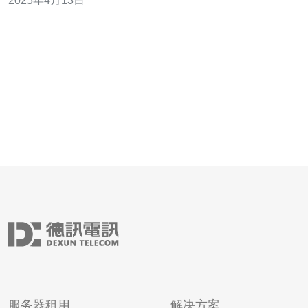
2025年4月13日
为什么它是稳定安全的网络保障。 高防服务器IP是一种通
过网络分流技术来抵御大规模DDoS攻击的服务器IP。它通
过将流量分散到多
服务器租用
解决方案