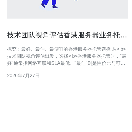
技术团队视角评估香港服务器业务托管
自动化运维与监控建议
概览：最好、最佳、最便宜的香港服务器托管选择 从< b>
技术团队视角评估出发，选择< b>香港服务器托管时，"最
好"通常指网络互联和SLA最优、"最佳"则是性价比与可扩
展性兼顾、"最便宜"强调基础资源成本最低但需要承担更
2026年7月27日
多运维工作。本文将围绕香港服务器托管的网络性能、硬
件、虚拟化与容器支持、安全合规、以及以自动化运维与
监控建议为核心的实践展开详