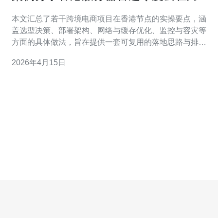
电商中的部署与优化经验
本文汇总了若干跨境电商项目在香港节点的实操要点，涵
盖选型决策、部署架构、网络与缓存优化、监控与容灾等
方面的具体做法，旨在提供一套可复用的落地思路与排错
路径，帮助团队快速上线并持续优化用户体验与成本。 哪
2026年4月15日
个部署架构更适合跨境电商场景？ 对于大多数跨境电商，
我们建议采用混合架构：前端静态资源走全球CDN，应用
服务器部署在香港服务器作为亚太中枢，数