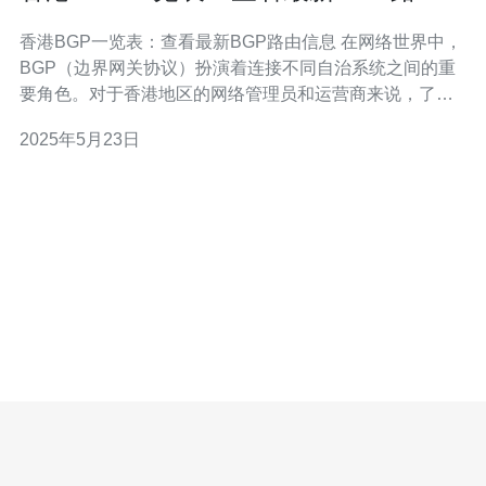
信息
香港BGP一览表：查看最新BGP路由信息 在网络世界中，
BGP（边界网关协议）扮演着连接不同自治系统之间的重
要角色。对于香港地区的网络管理员和运营商来说，了解
最新的BGP路由信息至关重要。本文将介绍香港BGP一览
2025年5月23日
表，帮助您查看最新的BGP路由信息。 BGP是一种用于在
不同自治系统之间交换路由信息的协议。它是互联网上最
重要的