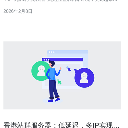
多用户的青睐。然而，如何在众多的选择中找到最合适的
2026年2月8日
原生IP节点，依然是一个挑战。本文将详细探讨在选择香
港原生IP节点时需要关注的几个重要要点，帮助用户做出
明智的决策。 为什么选择香港原生IP节
香港站群服务器：低延迟，多IP实现高