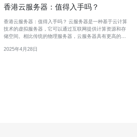
香港云服务器：值得入手吗？
香港云服务器：值得入手吗？ 云服务器是一种基于云计算
技术的虚拟服务器，它可以通过互联网提供计算资源和存
储空间。相比传统的物理服务器，云服务器具有更高的可
扩展性、灵活性和安全性。 香港作为国际金融中心和互联
2025年4月28日
网枢纽，拥有先进的网络基础设施和稳定的政治环境。选
择香港云服务器可以获得以下几个优势： 低延迟：香港云
服务器位于亚洲核心