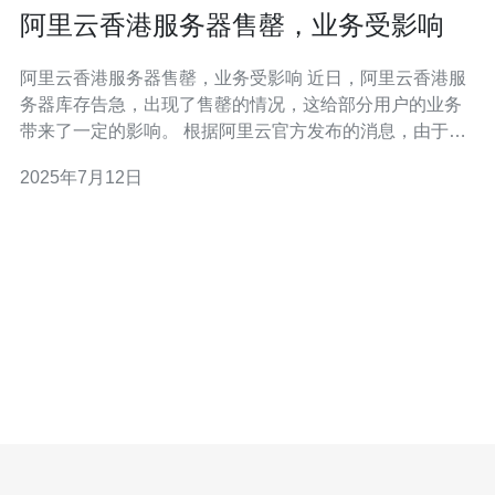
阿里云香港服务器售罄，业务受影响
阿里云香港服务器售罄，业务受影响 近日，阿里云香港服
务器库存告急，出现了售罄的情况，这给部分用户的业务
带来了一定的影响。 根据阿里云官方发布的消息，由于香
港地区服务器资源有限，加之近期大量用户涌入，导致服
2025年7月12日
务器库存不足，出现售罄情况。这给需要在香港地区进行
业务的用户带来了困扰。 许多用户选择在香港地区部署服
务器的原因是距离