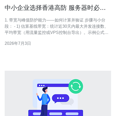
中小企业选择香港高防 服务器时必须
关注的七大技术要点
1. 带宽与峰值防护能力——如何计算并验证 步骤与小分
段： - 1) 估算基线带宽：统计近30天内最大并发连接数、
平均带宽（用流量监控或VPS控制台导出）。示例公式：
峰值带宽 = 95百分位带宽 * 1.3（安全系数）; 业务高峰乘
2026年7月3日
以2-5倍作为DDoS预估。 - 2) 要求清洗带宽：选择清洗
（scrubbing）带宽 >= 预估峰值带宽 +