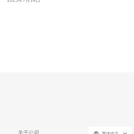
2025年7月14日
强 多IP高防服务器通过多IP地址分流访问流量，降低了单
一IP遭受攻击的可能性，提高了服务器的稳定性。
关于公司
繁体中文