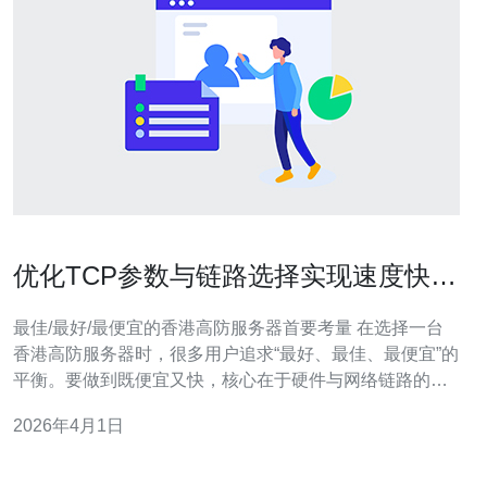
优化TCP参数与链路选择实现速度快香
港高防服务器 真正低延迟
最佳/最好/最便宜的香港高防服务器首要考量 在选择一台
香港高防服务器时，很多用户追求“最好、最佳、最便宜”的
平衡。要做到既便宜又快，核心在于硬件与网络链路的配
比：廉价机房常缺少直连大陆或亚太骨干的链路，会增加
2026年4月1日
跨境延迟；而最佳体验通常来源于支持多线路BGP、直连
CN2或优质国际骨干的机房。评估时应把速度快与真正低
延迟作为优先指标，而不是单纯看价格