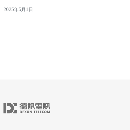
绍高防服务器提供的香港机房保障的重要性以及其具体优
2025年5月1日
势。 香港作为一个国际金融和商业中心，拥有先进的网络
基础设施和优越的地理位置。香港机房具有以下重要性：
低延迟：香港机房地理位置