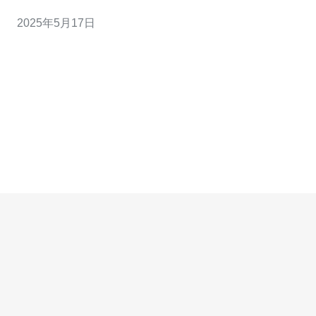
香港20g高防服务器正是能够满足这一需求的最佳选择。
2025年5月17日
20g高防服务器是指拥有20Gbps防御能力的服务器。这种
服务器能够抵御大规模的DDoS攻击，保障网络连接的稳
定