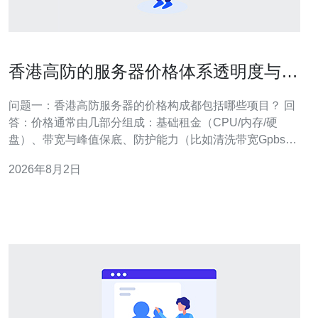
香港高防的服务器价格体系透明度与续
费策略实操建议
问题一：香港高防服务器的价格构成都包括哪些项目？ 回
答：价格通常由几部分组成：基础租金（CPU/内存/硬
盘）、带宽与峰值保底、防护能力（比如清洗带宽Gpbs、
并发连接数）、公网IP数量、流量计费（超流量计费或按
2026年8月2日
峰值）、管理与运维服务费、以及一次性安装/迁移费和税
费。额外项还可能有DDoS事件响应服务费、专业支持
SLA 升级费和备份/快照费用。