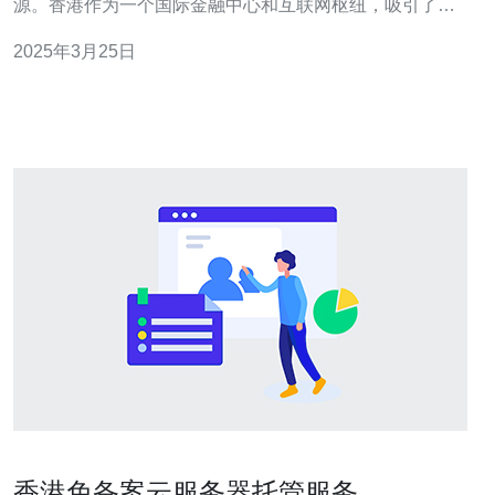
源。香港作为一个国际金融中心和互联网枢纽，吸引了许
多企业和个人选择在香港租用云大服务器。本文将介绍香
2025年3月25日
港云大服务器的价格情况，帮助读者了解并选择适合自己
的服务器方案。 1. 云大服务器套餐A 价格：每月100元 配
置：1核CPU
香港免备案云服务器托管服务