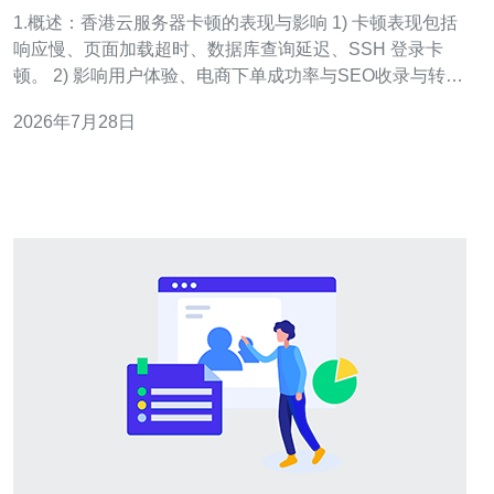
快速排查流程说明
1.概述：香港云服务器卡顿的表现与影响 1) 卡顿表现包括
响应慢、页面加载超时、数据库查询延迟、SSH 登录卡
顿。 2) 影响用户体验、电商下单成功率与SEO收录与转化
率直接相关。 3) 引起卡顿的层面有网络层、系统资源、应
2026年7月28日
用层与安全攻击等多方面。 4) 检测需同时关注延迟
（ms）、丢包（%）、带宽占用（Mbps）与磁盘
IO（IOPS/延迟）。