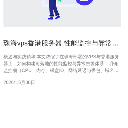
珠海vps香港服务器 性能监控与异常告
警的落地实践
概述与实践精华 本文浓缩了在珠海部署的VPS与香港服务
器上，如何构建可落地的性能监控与异常告警体系：明确
监控项（CPU、内存、磁盘IO、网络延迟与丢包、域名解
析时延）、选型与架构（如Prometheus+Grafana、
2026年5月30日
Zabbix、Netdata）、告警分级与通知链路（邮件、短信、
Webhook、值班电话）以及与CDN、DDoS防御、域名解
析