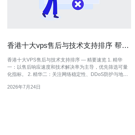
香港十大vps售后与技术支持排序 帮你
避免服务盲点
香港十大VPS售后与技术支持排序 — 精要速览 1. 精华
一：以售后响应速度和技术解决率为主导，优先筛选可量
化指标。 2. 精华二：关注网络稳定性、DDoS防护与地域
带宽，避免隐藏流量限制。 3. 精华三：阅读真实评论与工
2026年7月24日
单样本，确认退款与SLA条款的可执行性。 在香港部署
VPS，除了价格与配置，最容易被忽视的是售后与技术支