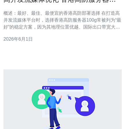
100g部署与监控策略
概述：最好、最佳、最便宜的香港高防部署选择 在打造高
并发流媒体平台时，选择香港高防服务器100g常被列为“最
好”的稳定方案，因为其地理位置优越、国际出口带宽大且
针对DDoS有专业防护；“最佳”方案通常是混合使用高防机
2026年6月1日
房+CDN+本地回源来兼顾延迟与成本；而要追求“最便
宜”，可采取按需弹性带宽、使用云上高防和边缘CDN组
合，减少裸金属长期投