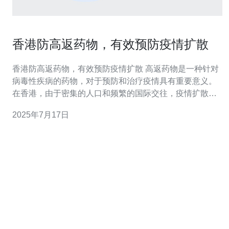
香港防高返药物，有效预防疫情扩散
香港防高返药物，有效预防疫情扩散 高返药物是一种针对
病毒性疾病的药物，对于预防和治疗疫情具有重要意义。
在香港，由于密集的人口和频繁的国际交往，疫情扩散的
风险较高，因此高返药物的使用显得尤为重要。 高返药物
2025年7月17日
通过抑制病毒的复制和传播，可以有效减少疫情的传播速
度和范围。在香港，及时使用高返药物可以帮助控制疫
情，避免疫情扩散。