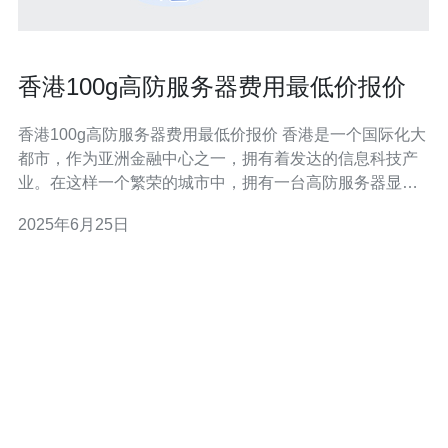
香港100g高防服务器费用最低价报价
香港100g高防服务器费用最低价报价 香港是一个国际化大
都市，作为亚洲金融中心之一，拥有着发达的信息科技产
业。在这样一个繁荣的城市中，拥有一台高防服务器显得
尤为重要。而在选择高防服务器时，费用是一个值得考虑
2025年6月25日
的因素。 选择高防服务器的重要性 高防服务器可以保护您
的网站免受DDoS攻击、恶意软件、黑客入侵等威胁，确
保您的网站稳