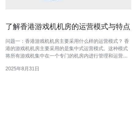
了解香港游戏机机房的运营模式与特点
问题一：香港游戏机机房主要采用什么样的运营模式？ 香
港的游戏机机房主要采用的是集中式运营模式。这种模式
将所有游戏机集中在一个专门的机房内进行管理和运营。
机房内配备了多种类型的游戏机，以满足不同玩家的需
2025年8月31日
求，同时通过统一管理系统，对游戏机的运行状态、收益
情况进行实时监控和调整。集中式模式的优势在于降低了
运营成本，提高了管理效率。 问题二：香港