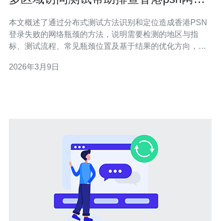
登录无法连接到服务器的网络瓶颈
本文概述了通过分布式测试方法识别和定位造成香港PSN
登录失败的网络瓶颈的方法，说明需要检测的地区与指
标、测试流程、常见瓶颈位置及基于结果的优化方向，便
于工程师快速定位并修复连接问题。 多少个区域需要参与
2026年3月9日
测试才能覆盖常见问题？ 通常建议至少覆盖5-10个地理节
点，包含香港本地、邻近的中国内地节点（如广州、深
圳）、日本、韩国、新加坡和欧美部分节点