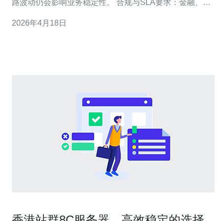
路波动仍会影响业务稳定性。 合规与SLA要求：金融、电
商类服务对延迟与丢包SLA有严格要求，需持续量化验
2026年4月18日
证。 流量与攻击态势：长期监控可以区分网络劣化与
DDoS/上游故障。 容量规划依据：通过长期数据判断带宽
升级及BGP策略调整
香港站群8C服务器，高效稳定的选择