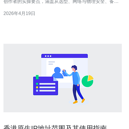
创作者的实操要点，涵盖从选型、网络与物理安全、备份
与恢复到版权技术与法律策略，帮助在有限预算下搭建可
2026年4月19日
信赖的视频资产管理体系。 哪个存储方案更适合香港网红
视频？ 在选择存储时，优先考虑可扩展性与延迟：本地
NAS适合短期高速编辑，云端存储便于分发与
香港原生IP地址范围及其使用指南