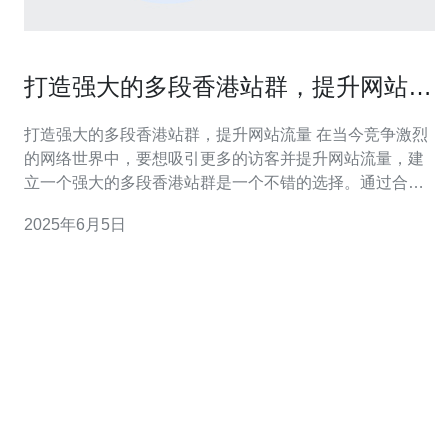
打造强大的多段香港站群，提升网站流
量
打造强大的多段香港站群，提升网站流量 在当今竞争激烈
的网络世界中，要想吸引更多的访客并提升网站流量，建
立一个强大的多段香港站群是一个不错的选择。通过合理
规划，精心设计和有效执行，可以让您的网站在搜索引擎
2025年6月5日
中脱颖而出，吸引更多目标受众。 多段香港站群是指建立
多个与主站相关的子站点，这些子站点可以包含不同的内
容、服务或产品，以吸