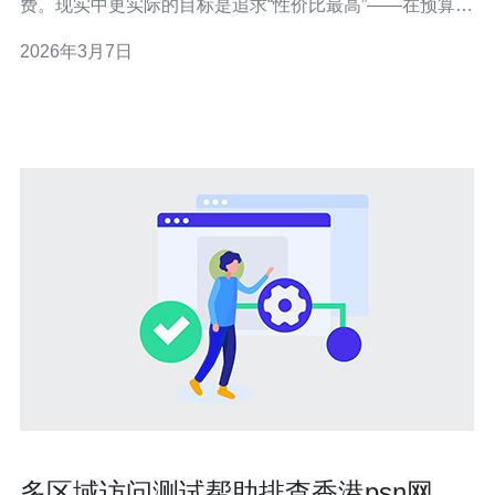
费。现实中更实际的目标是追求“性价比最高”——在预算内
获得满意的SLA、带宽与运维支持。下面通过费用结构、
2026年3月7日
常见价格区间、合同条款与谈判技巧，帮助你在香港市场
做出理性判断。 香港托管的主要费用构成 托管费用通常包
含机柜/机位费、带宽与流量费、固
多区域访问测试帮助排查香港psn网站