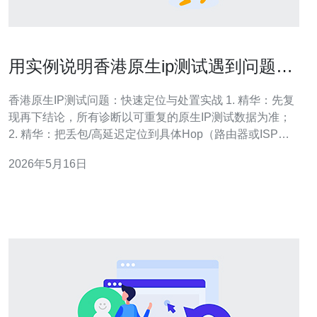
用实例说明香港原生ip测试遇到问题的
诊断与处理流程
香港原生IP测试问题：快速定位与处置实战 1. 精华：先复
现再下结论，所有诊断以可重复的原生IP测试数据为准；
2. 精华：把丢包/高延迟定位到具体Hop（路由器或ISP）
后，配合BGP和WHOIS快速锁定责任方； 3. 精华：解决
2026年5月16日
不是只靠临时绕路，需评估长期策略（CDN/Anycast/对等
互联）以避免复发。 作为一名资