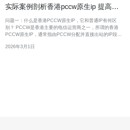
实际案例剖析香港pccw原生ip 提高访
问质量的方法
问题一：什么是香港PCCW原生IP，它和普通IP有何区
别？ PCCW是香港主要的电信运营商之一，所谓的香港
PCCW原生IP，通常指由PCCW分配并直接出站的IP段，
这类IP在香港本地路由、延迟和地理归属上具有天然优
2026年3月1日
势。与普通代理或海外IP不同，原生IP没有二次封装或
NAT转发带来的额外延时，且更容易通过地理定位和反作
弊检测。 为什么区别重要？