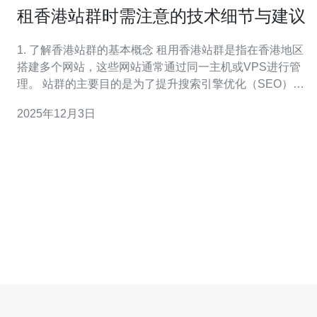
租香港站群时需注意的技术细节与建议
1. 了解香港站群的基本概念 租用香港站群是指在香港地区
搭建多个网站，这些网站通常通过同一主机或VPS进行管
理。 站群的主要目的是为了提升搜索引擎优化（SEO）效
果。 通过多站点的策略，可以覆盖更广的关键词，提高网
2025年12月3日
站的曝光率和流量。 然而，搭建站群需要注意多个技术细
节，以确保其稳定性和有效性