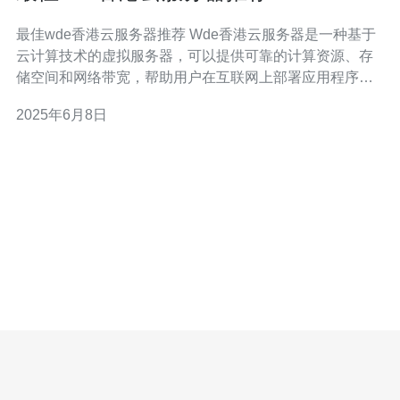
最佳wde香港云服务器推荐 Wde香港云服务器是一种基于
云计算技术的虚拟服务器，可以提供可靠的计算资源、存
储空间和网络带宽，帮助用户在互联网上部署应用程序、
网站和服务。Wde香港云服务器具有高可靠性、高性能、
2025年6月8日
高灵活性和高安全性的特点，受到越来越多用户的青睐。
香港作为亚洲金融中心，具有发达的信息技术基础设施和
优越的网络连接，是部