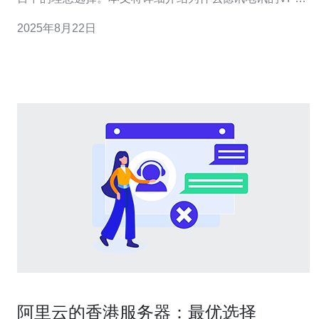
主机在众多选项中脱颖而出，以及其具体优势。 高性价比
2025年8月22日
的选择 在当前的市场环境中，许多用户在寻找便宜的VPS
时，往往会忽略主机的稳定性和性能。德讯电讯提供的
VPS套餐，价格合理，能够满足各种需
阿里云的香港服务器：最优选择