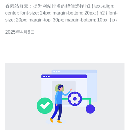
香港站群云：提升网站排名的绝佳选择 h1 { text-align:
center; font-size: 24px; margin-bottom: 20px; } h2 { font-
size: 20px; margin-top: 30px; margin-bottom: 10px; } p {
2025年4月6日