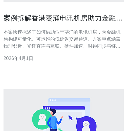
案例拆解香港葵涌电讯机房助力金融行
业低延迟交易方案
本案快速概述了如何借助位于葵涌的电讯机房，为金融机
构构建可量化、可运维的低延迟交易通道。方案重点涵盖
物理邻近、光纤直连与互联、硬件加速、时钟同步与链路
冗余等要素，确保在满足监管与安全要求的同时，将交易
2026年4月1日
响应时间降到可接受的最低值，从而提升撮合效率和交易
胜率。 这个方案包含多少关键要素？ 核心要素主要有：
1）地理与互联：选择靠近交易所及海底光缆汇