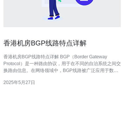
香港机房BGP线路特点详解
香港机房BGP线路特点详解 BGP（Border Gateway
Protocol）是一种路由协议，用于在不同的自治系统之间交
换路由信息。在网络领域中，BGP线路被广泛应用于数据
中心、机房等场所，以实现灵活的网络配置和高效的数据
2025年5月27日
传输。 香港作为亚洲重要的网络枢纽，其机房BGP线路具
有以下特点： 1.高可靠性 香港机房BGP线