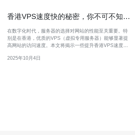
香港VPS速度快的秘密，你不可不知的
技巧
在数字化时代，服务器的选择对网站的性能至关重要。特
别是在香港，优质的VPS（虚拟专用服务器）能够显著提
高网站的访问速度。本文将揭示一些提升香港VPS速度的
秘密技巧，帮助用户优化服务器配置，提升网络性能，确
2025年10月4日
保用户体验的流畅性。 为什么选择香港的VPS？ 香港作为
国际金融中心，其网络基础设施相当完善，具有良好的网
络连接性。选择香港的VPS，可以享