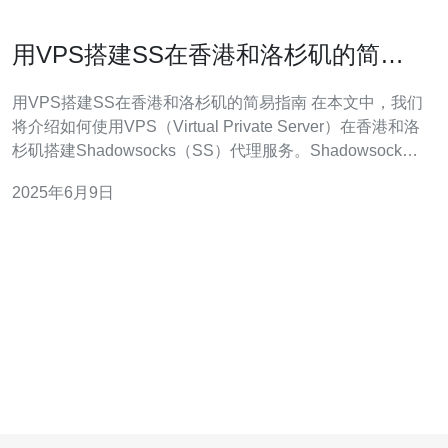
用VPS搭建SS在香港和洛杉矶的简易
指南
用VPS搭建SS在香港和洛杉矶的简易指南 在本文中，我们
将介绍如何使用VPS（Virtual Private Server）在香港和洛
杉矶搭建Shadowsocks（SS）代理服务。Shadowsocks
是一种基于Socks5代理的网络加速工具，能够帮助用户突
2025年6月9日
破网络限制，保护隐私安全。 在开始之前，您需要准备一
台VPS服务器，