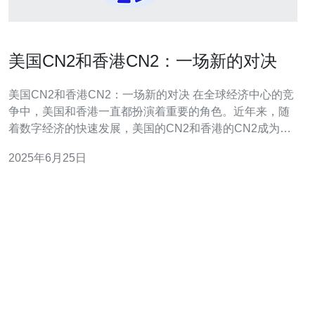
美国CN2和香港CN2：一场新的对决
美国CN2和香港CN2：一场新的对决 在全球经济中心的竞
争中，美国和香港一直都扮演着重要的角色。近年来，随
着数字经济的快速发展，美国的CN2和香港的CN2成为了
两个备受关注的主角。他们之间的对决，不仅关乎经济利
2025年6月25日
益，更涉及国家实力和未来发展方向。 美国一直是全球科
技创新的领头羊，其CN2的崛起也是必然的结果。美国的
CN2拥有强