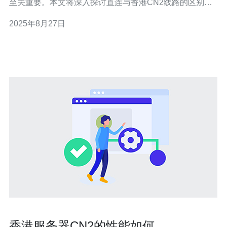
至关重要。本文将深入探讨直连与香港CN2线路的区别及
其各自的优缺点，帮助用户做出明智的选择。 以下是本篇
2025年8月27日
文章的三个精华要点： 1. 直连提供了更为直接和快速的网
络连接，适合对速度要求较高的用户。 2. 香
香港服务器CN2的性能如何