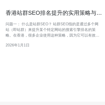
香港站群SEO排名提升的实用策略与建
议
问题一： 什么是站群SEO？ 站群SEO指的是通过多个网
站（即站群）来提升某个特定网站的搜索引擎排名的策
略。在香港，很多企业使用这种策略，因为它可以有效增
加网站的曝光率和流量。通过将不同的站点链接到目标网
2026年1月1日
站，可以增强目标网站的权威性，从而提高其在搜索引擎
中的排名。 问题二： 如何有效管理站群以提升SEO效果？
有效管理站群需要遵循以下几点策略