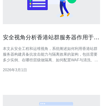
安全视角分析香港站群服务器作用于防
攻击与隔离的策略
本文从安全工程和运维视角，系统阐述如何利用香港站群
服务器构建具备抗攻击能力与隔离效果的架构，包括需要
多少实例、在哪些层级做隔离、如何配置WAF与清洗、部
署在哪里能发挥最大效益，以及具体的联动响应与落地实
2026年3月1日
践建议，帮助读者在合规与性能之间找到平衡。 在实际场
景中需要多少个香港站群服务器才够用? 决定数量的核心
因素包括流量峰值、服务类型、冗余需求与