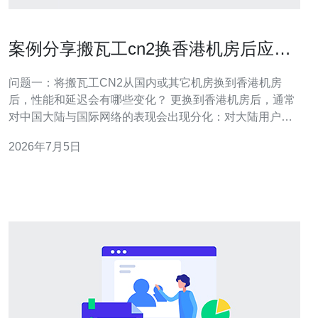
案例分享搬瓦工cn2换香港机房后应用
场景与优化建议
问题一：将搬瓦工CN2从国内或其它机房换到香港机房
后，性能和延迟会有哪些变化？ 更换到香港机房后，通常
对中国大陆与国际网络的表现会出现分化：对大陆用户访
问，因路径常走CN2或直连到香港的专线，经常会看到延
2026年7月5日
迟下降和更稳定的抖动表现；对国际（尤其东南亚、台
湾、港澳）访问也往往更优于欧美回程。带宽上，香港机
房通常提供较好的出口带宽，但实际吞吐受限于机