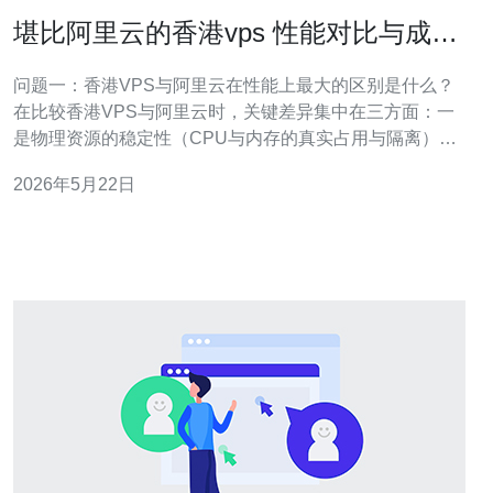
堪比阿里云的香港vps 性能对比与成本
控制指南
问题一：香港VPS与阿里云在性能上最大的区别是什么？
在比较香港VPS与阿里云时，关键差异集中在三方面：一
是物理资源的稳定性（CPU与内存的真实占用与隔离）；
二是网络链路的质量，包括出入港带宽和对大陆的直连优
2026年5月22日
化；三是平台级别的附加服务，例如负载均衡、弹性伸缩
与镜像仓库等。阿里云在生态与弹性能力上更成熟，而香
港VPS在成本与地理延迟上具有优势。