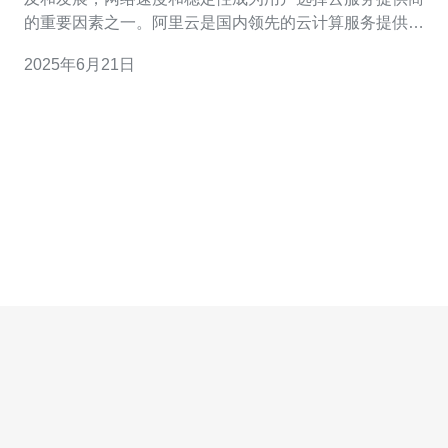
的重要因素之一。阿里云是国内领先的云计算服务提供
商，其在全球范围内都有数据中心和网络架构。在香港地
2025年6月21日
区，阿里云也有自己的数据中心和网络基础设施。其中，
双向CN2线路备受关注，但究竟是否真的存在呢？ 双向
CN2线路是指阿里云与中