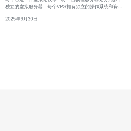
独立的虚拟服务器，每个VPS拥有独立的操作系统和资
源，用户可以自由管理和配置。 香港主机拥有优越的网络
2025年6月30日
环境和稳定的电信基础设施，对于国内外的用户来说都有
较低的延迟和更快的访问速度。此外，香港法治完善，数
据安全性较高。