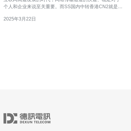
个人和企业来说至关重要。而SS国内中转香港CN2就是一
种能够满足这一需求的网络传输通道。 SS国内中转香港
2025年3月22日
CN2是一种通过Shadowsocks（简称SS）技术实现的网络
传输