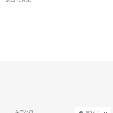
2025年5月3日
服务器有以下几个优势： 地理位置优越：香港是亚洲地区
的重要商业和金融中心，连接全球的网络基础设施发达，
能够提供更稳定和高
关于公司
繁体中文