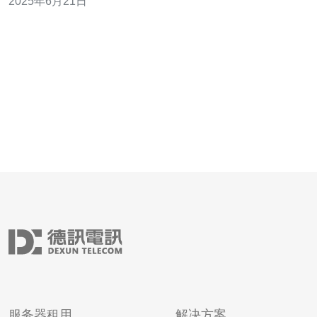
2025年6月21日
和可扩展性。 1. 稳定可靠：香港地理位置优越，网络环境
稳定，保障服务的稳定性和可靠性。 2. 高速连接：香港云
服务器提供高速网
服务器租用
解决方案