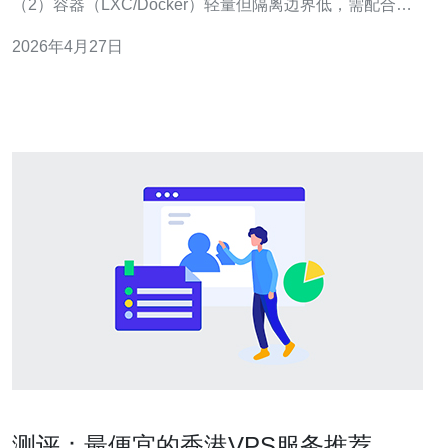
（2）容器（LXC/Docker）轻量但隔离边界低，需配合
namespace、cgroup、seccomp 与 SELinux 强化。 （3）
2026年4月27日
硬件隔离：物理服务器或裸金属实例为最高隔离等级，适
合要求高的密钥管理与合规审计。
测评：最便宜的香港VPS服务推荐