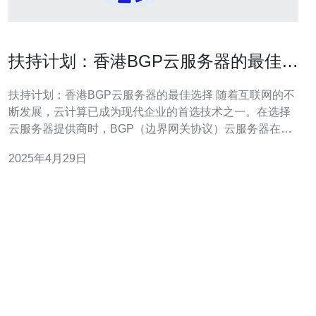
扶持计划：香港BGP云服务器的最佳选
择
扶持计划：香港BGP云服务器的最佳选择 随着互联网的不
断发展，云计算已成为现代企业的首选技术之一。在选择
云服务器提供商时，BGP（边界网关协议）云服务器在可
靠性和性能方面是业界公认的最佳选择之一。本文将介绍
2025年4月29日
香港BGP云服务器的特点和优势，并探讨如何通过扶持计
划获得最佳选择。 BGP云服务器是基于边界网关协议的云
计算解决方案，它