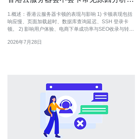
快速排查流程说明
1.概述：香港云服务器卡顿的表现与影响 1) 卡顿表现包括
响应慢、页面加载超时、数据库查询延迟、SSH 登录卡
顿。 2) 影响用户体验、电商下单成功率与SEO收录与转化
率直接相关。 3) 引起卡顿的层面有网络层、系统资源、应
2026年7月28日
用层与安全攻击等多方面。 4) 检测需同时关注延迟
（ms）、丢包（%）、带宽占用（Mbps）与磁盘
IO（IOPS/延迟）。