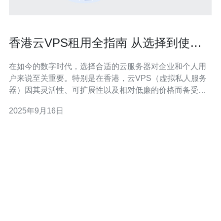
香港云VPS租用全指南 从选择到使用
的全面解析
在如今的数字时代，选择合适的云服务器对企业和个人用
户来说至关重要。特别是在香港，云VPS（虚拟私人服务
器）因其灵活性、可扩展性以及相对低廉的价格而备受青
睐。本文将为您提供一份全面的指南，从选择最适合您的
2025年9月16日
香港云VPS租用方案，到如何高效使用这些服务器，助您
在激烈的市场竞争中脱颖而出。 一、了解云VPS的基础知
识