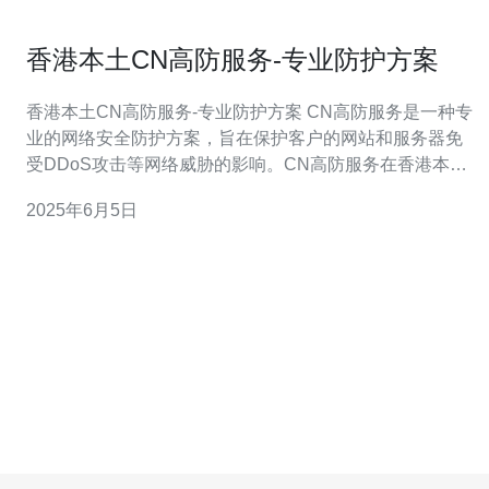
香港本土CN高防服务-专业防护方案
香港本土CN高防服务-专业防护方案 CN高防服务是一种专
业的网络安全防护方案，旨在保护客户的网站和服务器免
受DDoS攻击等网络威胁的影响。CN高防服务在香港本土
提供，具有更快的响应速度和更可靠的服务质量。 香港本
2025年6月5日
土CN高防服务有以下优势： 更快的响应速度 更可靠的服
务质量 更深入的了解本地网络环境 更多针