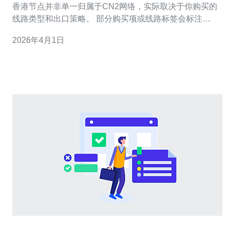
港c是cn2吗
香港节点并非单一归属于CN2网络，实际取决于你购买的
线路类型和出口策略。 部分购买项或线路标签会标注
“CN2/电信优化”等，说明从大陆到香港走的是电信CN2骨
2026年4月1日
干。 但默认实例或普通公共出口可能走国际骨干或香港本
地运营商，没有CN2保证。 用户反馈显示同一地区不同实
例、不同时间段有不同路由表