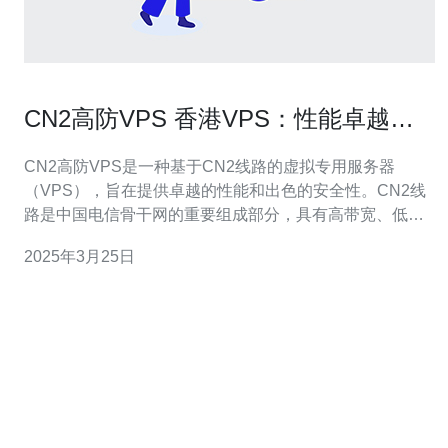
CN2高防VPS 香港VPS：性能卓越，
安全可靠的选择
CN2高防VPS是一种基于CN2线路的虚拟专用服务器
（VPS），旨在提供卓越的性能和出色的安全性。CN2线
路是中国电信骨干网的重要组成部分，具有高带宽、低延
迟和稳定的特点。 香港作为亚洲的金融中心，拥有先进的
2025年3月25日
互联网基础设施和稳定的电信网络。选择香港VPS，可以
将您的在线业务与全球用户紧密连接，提供快速、稳定的
访问体验。 CN