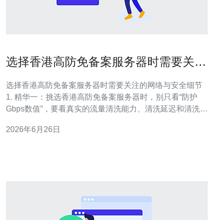
选择香港高防免备案服务器时需要关注
的网络与安全细节
选择香港高防免备案服务器时需要关注的网络与安全细节
1. 精华一：挑选香港高防免备案服务器时，别只看“防护
Gbps数值”，要看真实的流量清洗能力、清洗延迟和清洗策
略； 2. 精华二：深入核查BGP多线与上游带宽来源，优先
2026年6月26日
选择有明确上游容量与互联伙伴、并能提供流量溯源的供
应商； 3. 精华三：安全不是堆堆设备，而是流程+合规+运
维——查看是否有