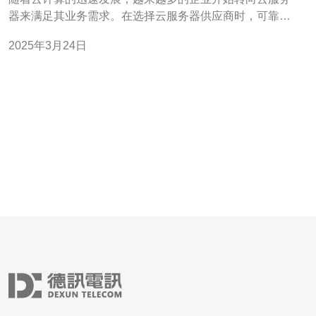
器来满足其业务需求。在选择云服务器供应商时，可靠性
和高效性是最重要的考虑因素之一。作为香港本地的云服
2025年3月24日
务器商，我们致力于为客户提供可靠高效的云服务器服
务。 我们的云服务器采用最先进的硬件设备和技术，以确
保高效的性能。我们的服务器