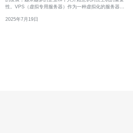
性。VPS（虚拟专用服务器）作为一种虚拟化的服务器技
术，具有稳定性强、高速性好等优点。而香港VPS作为一
2025年7月19日
种高品质的选择，更是备受推崇。 香港VPS的数据中心设
施完备，网络环境