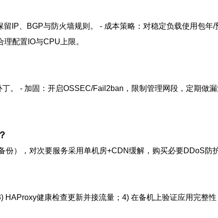
示例保留IP、BGP与防火墙规则。 - 成本策略：对稳定负载使用包
理配置IO与CPU上限。
- 加固：开启OSSEC/Fail2ban，限制管理网段，定期做漏洞
？
地备份），对次要服务采用单机房+CDN缓解，购买必要DDoS
备机；3) HAProxy健康检查更新并接流量；4) 在备机上验证应用完整