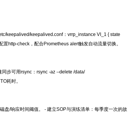
ed/keepalived.conf：vrrp_instance VI_1 { state
AProxy或LVS配置http-check，配合Prometheus alert触发自动流量切换。
速同步可用rsync：rsync -az --delete /data/
记录RTO耗时。
，定义CPU/磁盘/响应时间阈值。 - 建立SOP与演练清单：每季度一次的故