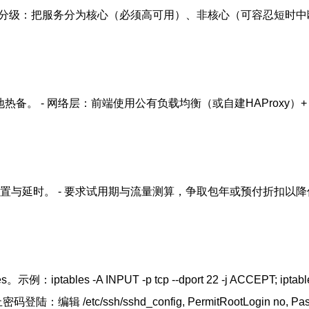
。 - 业务分级：把服务分为核心（必须高可用）、非核心（可容忍短
 - 网络层：前端使用公有负载均衡（或自建HAProxy）+ Anyc
位置与延时。 - 要求试用期与流量测算，争取包年或预付折扣以降低
 -A INPUT -p tcp --dport 22 -j ACCEPT; iptables -A
编辑 /etc/ssh/sshd_config, PermitRootLogin no, Password