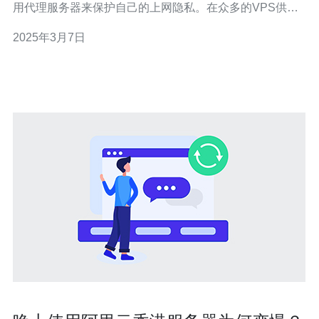
用代理服务器来保护自己的上网隐私。在众多的VPS供应
商中，阿里云香港VPS以其高效的SS代理服务器而脱颖而
2025年3月7日
出。 SS代理服务器是一种基于Shadowsocks协议的代理
服务器。它通过加密和伪装技术，将用户的网络流量隐藏
起来，