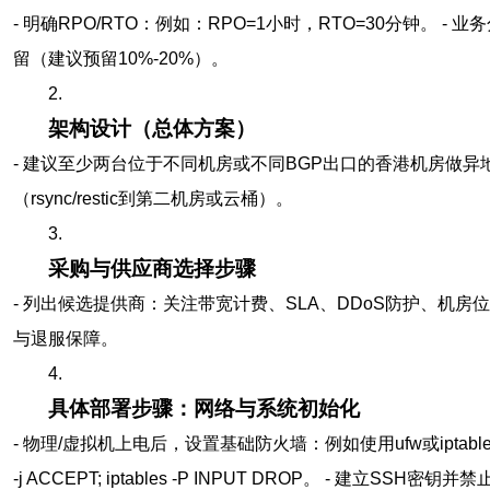
- 明确RPO/RTO：例如：RPO=1小时，RTO=30分钟
留（建议预留10%-20%）。
2.
架构设计（总体方案）
- 建议至少两台位于不同机房或不同BGP出口的香港机房做异地热备。
（rsync/restic到第二机房或云桶）。
3.
采购与供应商选择步骤
- 列出候选提供商：关注带宽计费、SLA、DDoS防护、机房
与退服保障。
4.
具体部署步骤：网络与系统初始化
- 物理/虚拟机上电后，设置基础防火墙：例如使用ufw或iptables。示例：iptables
-j ACCEPT; iptables -P INPUT DROP。 - 建立SSH密钥并禁止密码登陆：