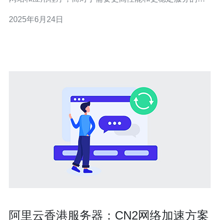
户来说，物理服务器是一个不错的选择。而在众多物理服
2025年6月24日
务器提供商中，香港的CN2优质稳定，性能强大，备受用
户青睐。 香港作为亚洲的国际性金融中心，拥有发达的信
息技
阿里云香港服务器：CN2网络加速方案