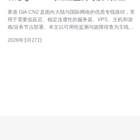
流程介绍
香港 GIA CN2 是面向大陆与国际网络的优质专线路径，常
用于需要低延迟、稳定连通性的服务器、VPS、主机和游
戏/业务节点部署。本文以可用性监测与故障排查为主线，
覆盖从探测、告警到定位、缓解的一整套流程，适用于运
2026年3月27日
维、网络工程师和技术购买决策者。 首先定义关键可用性
指标：可达性（reachability）、延迟（latency）、丢包率
（pac