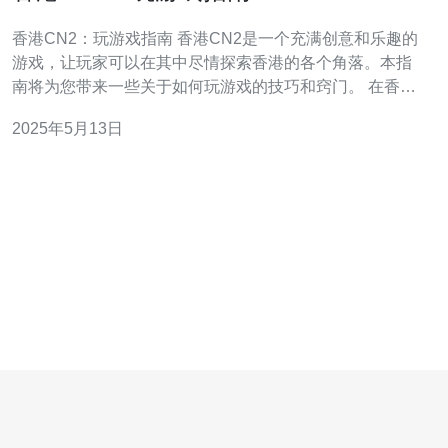
香港CN2：玩游戏指南 香港CN2是一个充满创意和乐趣的
游戏，让玩家可以在其中尽情探索香港的各个角落。本指
南将为您带来一些关于如何玩游戏的技巧和窍门。 在香港
CN2中，玩家将扮演一名年轻的探险家，穿越香港的繁华
2025年5月13日
街道和古老庙宇，解开一个个神秘谜题，探索隐藏的宝藏
和故事。游戏结合了冒险、解谜和探索的元素，让玩家沉
浸在一个充满惊喜