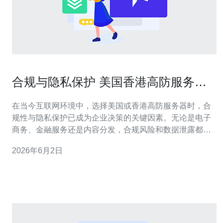
合规与隐私保护 美国香港高防服务器
的合规性与审计要点
在当今互联网环境中，选择美国或香港高防服务器时，合
规性与隐私保护已成为企业决策的关键因素。无论是电子
商务、金融服务还是内容分发，合规风险和数据泄露都会
带来巨额损失，因此在采购高防VPS、主机或独立服务器
2026年6月2日
时必须优先考虑法律与技术双重要求。 首先要了解两地主
要的法律框架：美国有诸如HIPAA（医疗信息）、PCI
DSS（支付卡）、CCPA（加州消费者