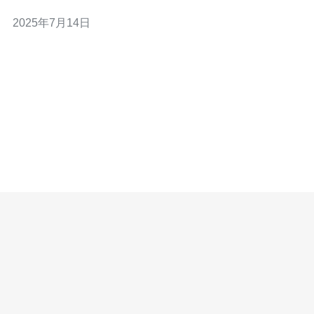
络安全方面有着较强的优势，能够有效抵御各种网络攻
2025年7月14日
击，保障您的网站和数据安全。 我们提供的香港高防服务
器租用价格优惠，性价比极高。无论是个人网站还是企业
应用，我们都能提供适合您需