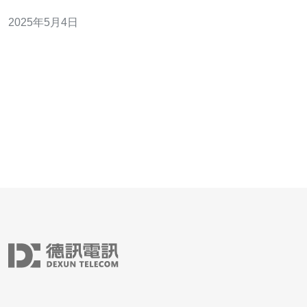
为用户提供安全可靠的网络环境。 高防服务器是一种具有
2025年5月4日
强大防御能力的服务器，能够有效抵御各种网络攻击，保
护服务器和网站不受恶意攻击的影响。它利用先进的防火
墙、DDoS攻击防护等技术，确保用户的