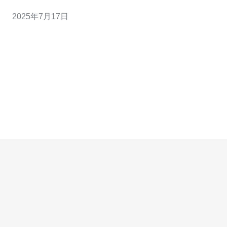
全问题备受关注。祥奔科技作为香港领先的高防服务器服
2025年7月17日
务提供商，致力于为客户提供专业、可靠的网络安全解决
方案。 祥奔科技拥有先进的高防服务器技术，能够有效抵
御各种DDoS攻击、