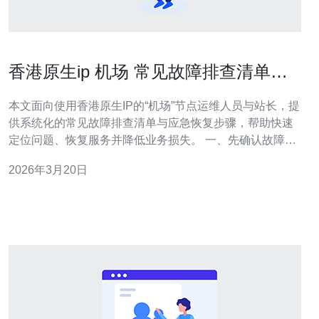
香港原生ip 机场 常见故障排查清单与
应急恢复步骤
本文面向使用香港原生IP的“机场”节点运维人员与站长，提
供系统化的常见故障排查清单与应急恢复步骤，帮助快速
定位问题、恢复服务并降低业务损失。 一、先确认故障范
围：首先判断是单点设备故障、机房链路问题还是上游ISP
2026年3月20日
中断。通过外部监控、用户反馈与自建探测点（Ping、
MTR）确认是本地故障还是区域性故障。 二、网络连通性
排查：使用ping、tra