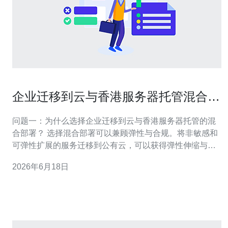
企业迁移到云与香港服务器托管混合部
署的实施步骤
问题一：为什么选择企业迁移到云与香港服务器托管的混
合部署？ 选择混合部署可以兼顾弹性与合规。将非敏感和
可弹性扩展的服务迁移到公有云，可以获得弹性伸缩与按
需计费优势；将对延迟、主权或合规有严格要求的系统放
2026年6月18日
在香港服务器托管，能保证物理控制与本地接入速度。 优
势要点 ① 弹性与成本优化；② 合规与延迟控制；③ 灾备
与多活架构支持。 适用场景 金融支付