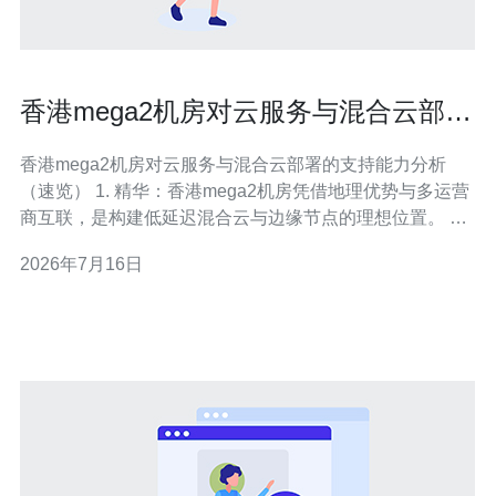
香港mega2机房对云服务与混合云部署
的支持能力分析
香港mega2机房对云服务与混合云部署的支持能力分析
（速览） 1. 精华：香港mega2机房凭借地理优势与多运营
商互联，是构建低延迟混合云与边缘节点的理想位置。 2.
精华：机房若提供成熟的专线直连（Direct
2026年7月16日
Connect/ExpressRoute类）与丰富的交换对接，可以无缝
融合公有云与私有云。 3. 精华：从冗余供电、冷却、安防
到合