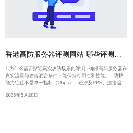
香港高防服务器评测网站 哪些评测方
法更贴近真实攻防场景
1.为什么需要贴近真实攻防场景的评测 - 确保高防服务器在
真实流量与攻击混合条件下能保持可用性和性能。 - 防护
能力往往不是单一指标（Gbps），还涉及PPS、连接追
踪、会话表和应用层行为。 - 实际业务依赖的是线路切
2026年5月28日
换、DNS/域名解析与CDN协同能力，而非单纯带宽峰值。
- 评测若脱离真实场景会导致误判：实验室通过却在生产环
境宕机。 - 评